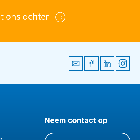
t ons achter
Neem contact op
0,