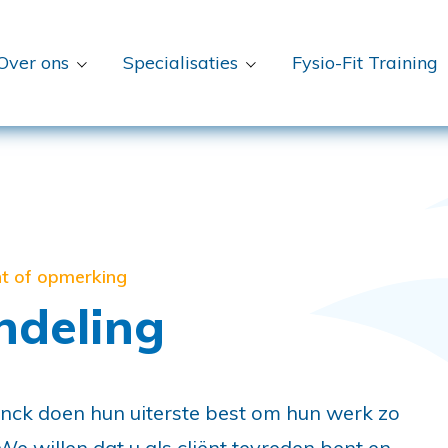
Over ons
Specialisaties
Fysio-Fit Training
ht of opmerking
ndeling
ck doen hun uiterste best om hun werk zo
We willen dat u als cliënt tevreden bent en