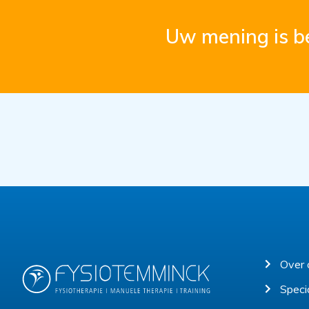
Uw mening is be
Over 
Specia