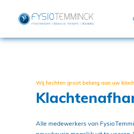
Wij hechten groot belang aan uw klac
Klachtenafha
Alle medewerkers van FysioTemmin
nauwkeurig mogelijk uit te voeren. 