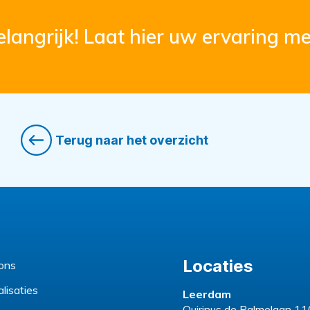
langrijk! Laat hier uw ervaring me
Terug naar het overzicht
Locaties
ons
lisaties
Leerdam
Quirinus de Palmelaan 11