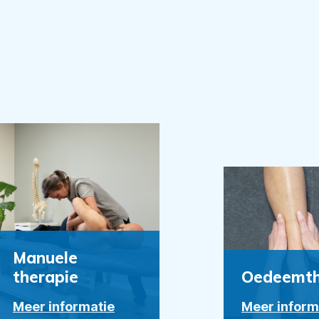
Manuele
therapie
Oedeemth
Meer informatie
Meer inform