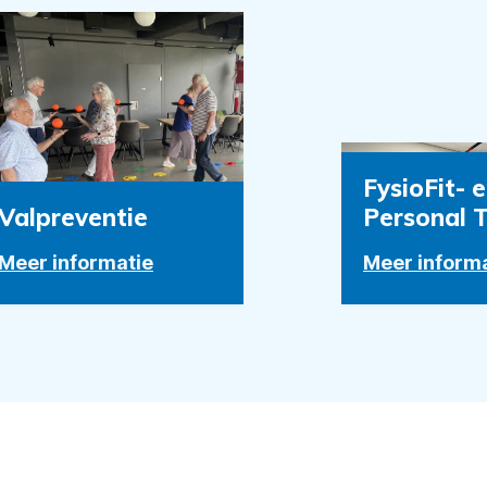
FysioFit- 
Valpreventie
Personal T
Meer informatie
Meer inform