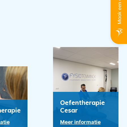
Oefentherapie
erapie
Cesar
atie
Meer informatie