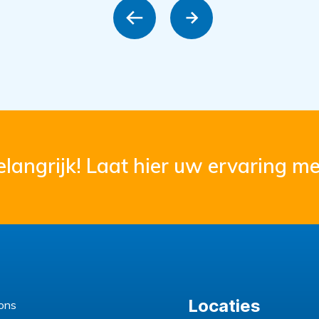
langrijk! Laat hier uw ervaring me
Locaties
ons