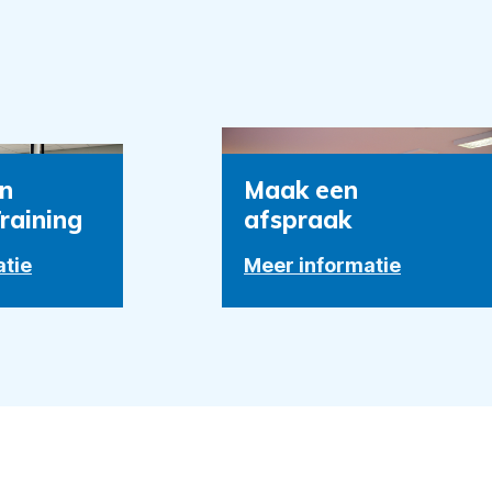
en
Maak een
raining
afspraak
atie
Meer informatie